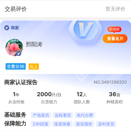
交易评价
暂无评价
商家
查看名片
邢阳涛
邢
实人
商家认证报告
NO.3491299320
1
2000
12
36
年
斤/日
人
亩
从业经验
出货能力
团队人数
种植面积
基础服务
产地直供
远程看货
免代办费
保障能力
24h回复
保质保量
真实报价
及时发货