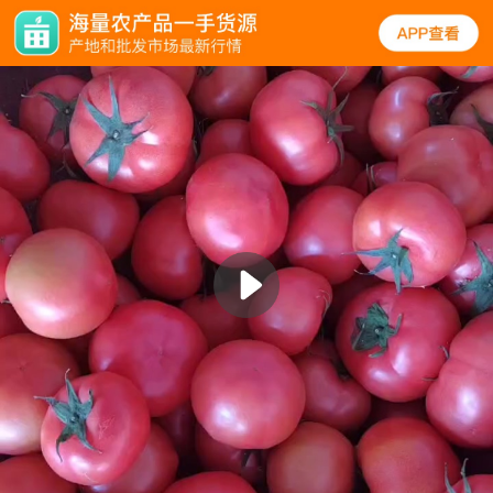
规格
口碑
图文
同类
西红柿