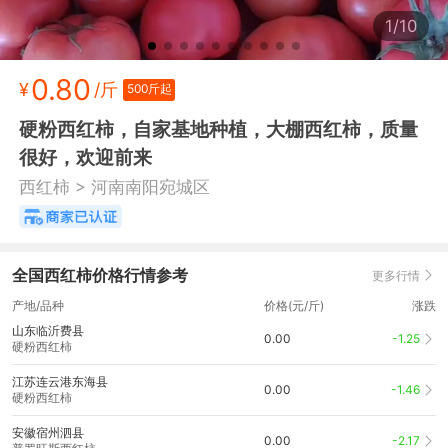
1/10
0.80
¥
/斤
500斤起
硬粉西红柿，自家基地种植，大棚西红柿，质量
很好，欢迎前来
>
西红柿
河南南阳宛城区
全国西红柿价格行情参考
更多行情
产地/品种
价格(元/斤)
涨跌
山东临沂费县
0.00
-1.25
硬粉西红柿
江苏连云港东海县
0.00
-1.46
硬粉西红柿
安徽宿州泗县
0.00
-2.17