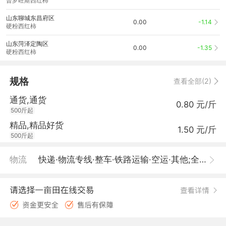
普罗旺斯西红柿
山东聊城东昌府区
0.00
-1.14
硬粉西红柿
山东菏泽定陶区
0.00
-1.35
硬粉西红柿
规格
查看全部(2)
通货,通货
0.80 元/斤
500斤起
精品,精品好货
1.50 元/斤
500斤起
物流
快递·物流专线·整车·铁路运输·空运·其他;全国包邮