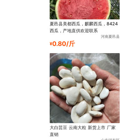
夏邑县美都西瓜，麒麟西瓜，8424
西瓜，产地直供欢迎联系
河南夏邑县
0.80/斤
¥
大白芸豆 云南大粒 新货上市 厂家
直销