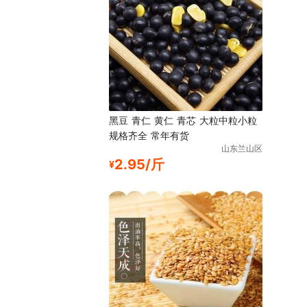
黑豆 青仁 黄仁 青芯 大粒中粒小粒
规格齐全 常年有货
山东兰山区
2.95/斤
¥