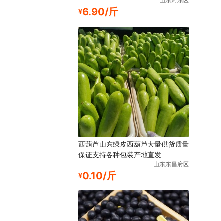
山东河东区
6.90/斤
¥
西葫芦山东绿皮西葫芦大量供货质量
保证支持各种包装产地直发
山东东昌府区
0.10/斤
¥