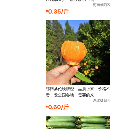
河南睢阳区
0.35/斤
¥
秭归县伦晚脐橙，品质上乘，价格不
贵，发全国各地，需要的来
湖北秭归县
0.60/斤
¥