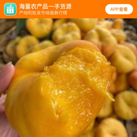
规格
口碑
图文
同类
桃