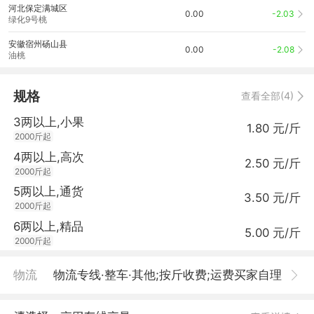
河北保定满城区
0.00
-2.03
绿化9号桃
安徽宿州砀山县
0.00
-2.08
油桃
规格
查看全部(4)
3两以上,小果
1.80 元/斤
2000斤起
4两以上,高次
2.50 元/斤
2000斤起
5两以上,通货
3.50 元/斤
2000斤起
6两以上,精品
5.00 元/斤
2000斤起
物流
物流专线·整车·其他;按斤收费;运费买家自理