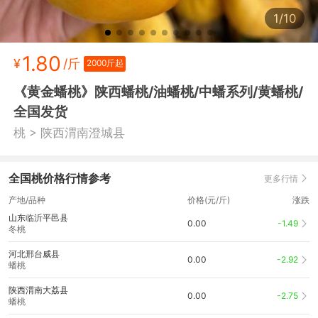
1/10
1.80
¥
/斤
2000斤起
《黄金蟠桃》陕西蟠桃/油蟠桃/中蟠系列/黄蟠桃/
全国发货
>
桃
陕西渭南澄城县
全国桃价格行情参考
更多行情
产地/品种
价格(元/斤)
涨跌
山东临沂平邑县
0.00
-1.49
冬桃
河北邢台威县
0.00
-2.92
蟠桃
陕西渭南大荔县
0.00
-2.75
蟠桃