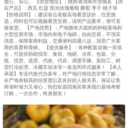
放心、安心。 【供货地址】 : 陕西省渭南市澄城县 【供
应产品】 : 西瓜 红提 阳光玫瑰葡萄 酥梨 李子 桃子等
【价格说明】：建议各位老板实地看货议价，任意挑
选，同时也可以视频看货交易，说明产品要求，便可直
接发货。 【产地优势】：产地拥有大面积的种植基地和
大型交易市场，市场内有电子地磅，自由交易，不强买
强卖，保障客商利益，交通便利四通八达，深受广大客
商的喜爱和青睐。 【提供服务】：各种配套设施一应俱
全，可提供协助找车、食宿、地磅、冷库、包装、分
拣、找货、选货、代收、代存、调度车辆、装卸工、鲜
货打冷处理、冷藏车加冰等一条龙闭环式服务！ 【本人
承诺】专业代收代办多年，对产地行情信息非常了解，
在产地有较高的信誉度以及良好的人脉关系。保证让客
商省时省力又省心，热烈欢迎四海宾客来我们基地考察
订购，一次合作，终身朋友！