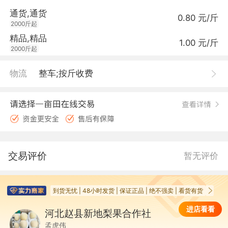
通货,通货
0.80 元/斤
2000斤起
精品,精品
1.00 元/斤
2000斤起
物流
整车;按斤收费
交易评价
暂无评价
到货无忧 | 48小时发货 | 保证正品 | 绝不强卖 | 看货有货
进店看看
河北赵县新地梨果合作社
河
孟虎伟