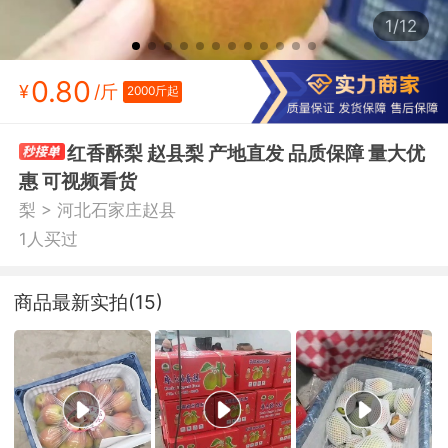
1/12
0.80
¥
/斤
2000斤起
红香酥梨 赵县梨 产地直发 品质保障 量大优
惠 可视频看货
>
梨
河北石家庄赵县
1人买过
商品最新实拍(15)