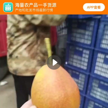
实拍
规格
口碑
图文
同类
梨