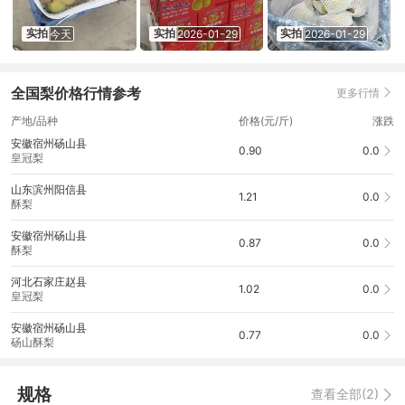
实拍
实拍
实拍
今天
2026-01-29
2026-01-29
全国梨价格行情参考
更多行情
产地/品种
价格(元/斤)
涨跌
安徽宿州砀山县
0.90
0.0
皇冠梨
山东滨州阳信县
1.21
0.0
酥梨
安徽宿州砀山县
0.87
0.0
酥梨
河北石家庄赵县
1.02
0.0
皇冠梨
安徽宿州砀山县
0.77
0.0
砀山酥梨
规格
查看全部(2)