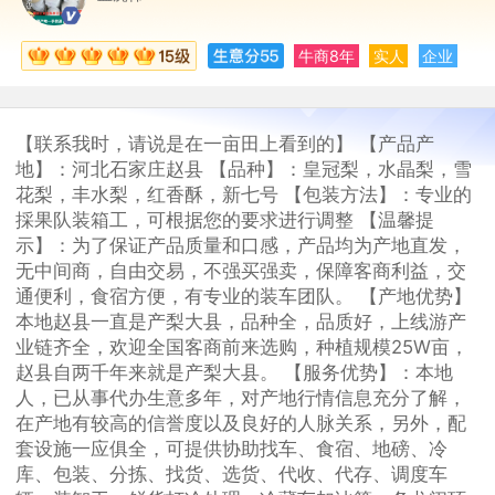
牛商8年
实人
企业
【联系我时，请说是在一亩田上看到的】 【产品产
地】：河北石家庄赵县 【品种】：皇冠梨，水晶梨，雪
花梨，丰水梨，红香酥，新七号 【包装方法】：专业的
採果队装箱工，可根据您的要求进行调整 【温馨提
示】：为了保证产品质量和口感，产品均为产地直发，
无中间商，自由交易，不强买强卖，保障客商利益，交
通便利，食宿方便，有专业的装车团队。 【产地优势】
本地赵县一直是产梨大县，品种全，品质好，上线游产
业链齐全，欢迎全国客商前来选购，种植规模25W亩，
赵县自两千年来就是产梨大县。 【服务优势】：本地
人，已从事代办生意多年，对产地行情信息充分了解，
在产地有较高的信誉度以及良好的人脉关系，另外，配
套设施一应俱全，可提供协助找车、食宿、地磅、冷
库、包装、分拣、找货、选货、代收、代存、调度车