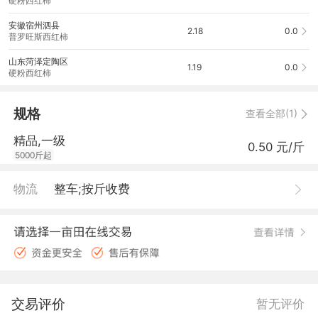
硬粉西红柿
安徽宿州泗县
2.18
0.0
普罗旺斯西红柿
山东菏泽定陶区
1.19
0.0
硬粉西红柿
规格
查看全部(1)
精品,一级
0.50 元/斤
5000斤起
物流
整车;按斤收费
交易评价
暂无评价