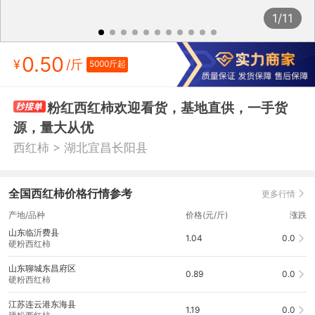
1/11
0.50
¥
/斤
5000斤起
粉红西红柿欢迎看货，基地直供，一手货
源，量大从优
>
西红柿
湖北宜昌长阳县
全国西红柿价格行情参考
更多行情
产地/品种
价格(元/斤)
涨跌
山东临沂费县
1.04
0.0
硬粉西红柿
山东聊城东昌府区
0.89
0.0
硬粉西红柿
江苏连云港东海县
1.19
0.0