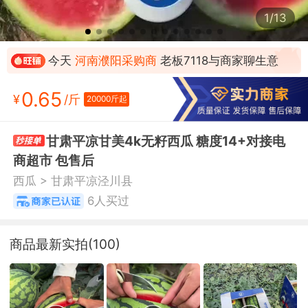
1/13
今天
河南濮阳采购商
老板7118与商家聊生意
累计交易 357.096万 元, 贵州毕节大方县采购商
0.65
¥
/斤
20000斤起
司*垚 买过
本月
贵州毕节大方县采购商
司*垚下单购买
13000元
近期
河南鹤壁淇滨区经济型酒店
老板8012下单
甘肃平凉甘美4k无籽西瓜 糖度14+对接电
商超市 包售后
购买
13000元
近期
楚雄品汇尚购商贸有限公司
李*州下单购买
>
西瓜
甘肃平凉泾川县
5500元
近期
楚雄品汇尚购商贸有限公司
李*州下单购买
6人买过
9900元
累计沟通 13041 人, 河北唐山采购商 老板7126
商品最新实拍(100)
买过
今天
河北唐山采购商
老板7126与商家聊生意
今天
江苏常州采购商
老板7175与商家聊生意
今天
佛山市禅城区餐饮配送
老板6178与商家聊