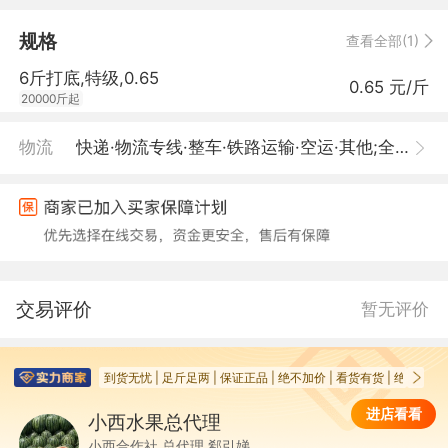
规格
查看全部(1)
6斤打底,特级,0.65
0.65 元/斤
20000斤起
物流
快递·物流专线·整车·铁路运输·空运·其他;全国包邮
交易评价
暂无评价
到货无忧 | 足斤足两 | 保证正品 | 绝不加价 | 看货有货 | 绝不强卖
进店看看
小西水果总代理
小
小西合作社 总代理 郗引娣