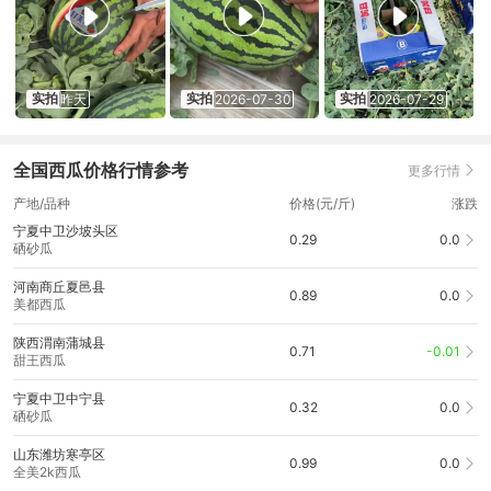
生意
今天
河南濮阳采购商
老板7118与商家聊生意
今天
河南濮阳采购商
老板7118与商家聊生意
实拍
实拍
实拍
昨天
2026-07-30
2026-07-29
全国西瓜价格行情参考
更多行情
产地/品种
价格(元/斤)
涨跌
宁夏中卫沙坡头区
0.29
0.0
硒砂瓜
河南商丘夏邑县
0.89
0.0
美都西瓜
陕西渭南蒲城县
0.71
-0.01
甜王西瓜
宁夏中卫中宁县
0.32
0.0
硒砂瓜
山东潍坊寒亭区
0.99
0.0
全美2k西瓜