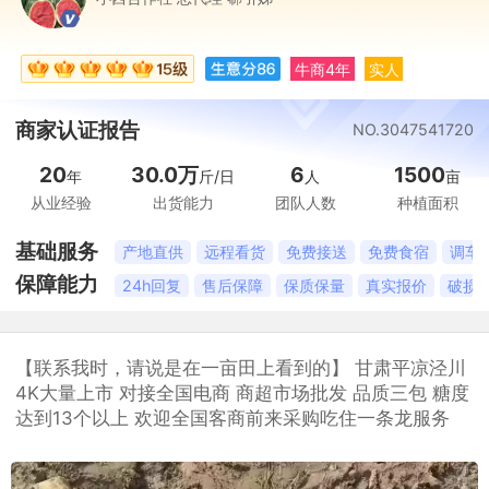
牛商4年
实人
商家认证报告
NO.3047541720
20
30.0万
6
1500
年
斤/日
人
亩
从业经验
出货能力
团队人数
种植面积
基础服务
产地直供
远程看货
免费接送
免费食宿
调车
保障能力
24h回复
售后保障
保质保量
真实报价
破损
【联系我时，请说是在一亩田上看到的】 甘肃平凉泾川
4K大量上市 对接全国电商 商超市场批发 品质三包 糖度
达到13个以上 欢迎全国客商前来采购吃住一条龙服务