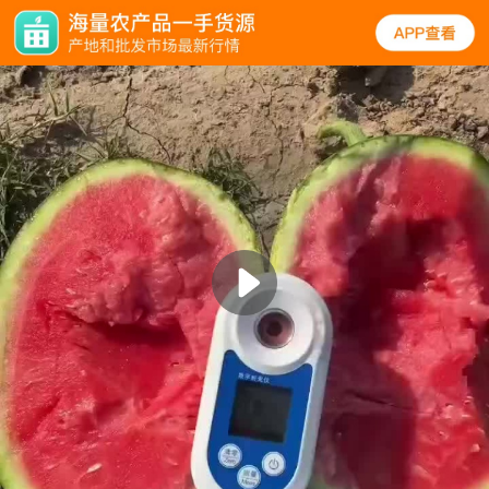
实拍
规格
口碑
图文
同类
西瓜