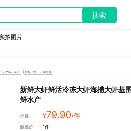
搜索
实拍图片
12226人
买过
105.979万
订单总额
新鲜大虾鲜活冷冻大虾海捕大虾基
鲜水产
79.90
¥
/件
价格
起批价
1件