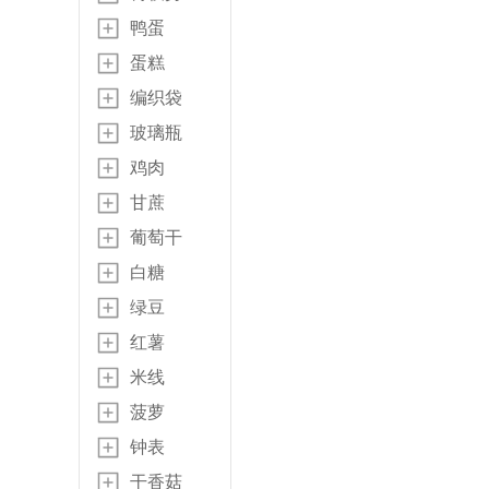
鸭蛋
蛋糕
编织袋
玻璃瓶
鸡肉
甘蔗
葡萄干
白糖
绿豆
红薯
米线
菠萝
钟表
干香菇