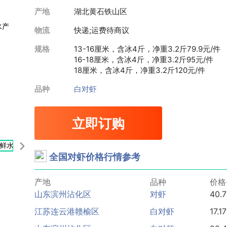
产地
湖北黄石铁山区
物流
快递;运费待商议
规格
13-16厘米，含冰4斤，净重3.2斤
79.9元/件
16-18厘米，含冰4斤，净重3.2斤
95元/件
18厘米，含冰4斤，净重3.2斤
120元/件
品种
白对虾
立即订购
全国对虾价格行情参考
产地
品种
价格
山东滨州沾化区
对虾
40.
江苏连云港赣榆区
白对虾
17.17