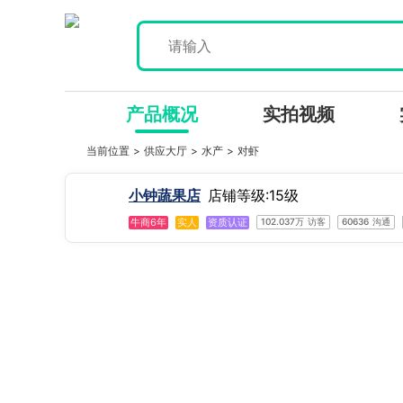
产品概况
实拍视频
当前位置 >
供应大厅
>
水产
>
对虾
小钟蔬果店
店铺等级:15级
牛商6年
实人
资质认证
102.037万
访客
60636
沟通