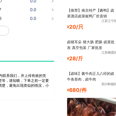
47
0.0
7
0.0
【推荐】南京特产【酱鸭】卤
菜酒店卤菜板鸭厂价直销
3
0.0
江苏江宁
20/只
3
0.0
¥
5
0.0
卤猪耳朵 猪大肠 肥肠 卤菜批
0
0.0
发 真空包装 厂家批发
江苏栖霞
0
0.0
28/斤
¥
75
0.0
【卤味】酱牛肉正儿八经的卤
内联系我们，并上传有效的凭
牛条形肉，卤牛肉
货等，请知晓，下单之前一定要
四川郫都
清楚，避免出现类似的情况，小
680/件
¥