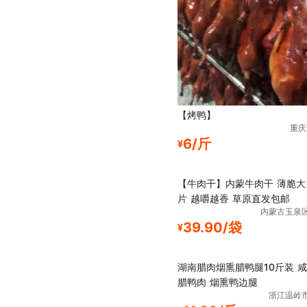
【烤鸭】
重庆
6/斤
¥
【牛肉干】内蒙牛肉干 薄脆大
片 越嚼越香 草原直发包邮
内蒙古玉泉
39.90/袋
¥
湖南腊肉烟熏腊鸭腿10斤装 咸
腊鸭肉 烟熏鸭边腿
浙江温岭