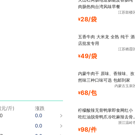
肉肠热狗台湾风味早餐
江苏鼓楼
28/袋
¥
五香牛肉 大米龙 全熟 纯干 酒
店批发专用
江苏栖霞
49/袋
¥
内蒙牛肉干 原味、香辣味、孜
然味三种口味可选 包邮到家
内蒙古玉泉
68/包
¥
(元/斤)
涨跌
柠檬酸辣无骨鸭掌即食网红小
70
0.0
吃红油脱骨鸭爪冷吃麻辣去骨
浙江温岭
鸭脚
0.0
98/件
¥