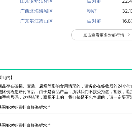
山东滨州沾化区
白对虾
22.
广西北海海城区
明虾
32.1
广东湛江霞山区
白对虾
16.8
江苏连云港赣榆区
对虾
41.8
点击查看更多对虾行情
广西北海海城区
白对虾
24.7
山东威海荣成市
白对虾
19.0
河南郑州惠济区
对虾
19.0
河南郑州惠济区
白对虾
22.
看到的】
商品存在破损、变质、腐烂等影响食用情形的，请务必在签收后的24小时
照比例给您赔付售后，由于是食品产品，所以我们不接受拒签，拒收，退
和手机号码，这些错误，联系不上的，我们都是不包售后的，请一定要写