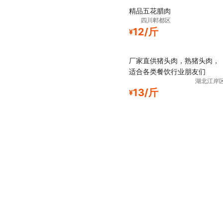
精品五花腊肉
四川郫都区
12/斤
¥
厂家直供猪头肉，熟猪头肉，
适合各类餐饮行业朋友们
湖北江岸
13/斤
¥