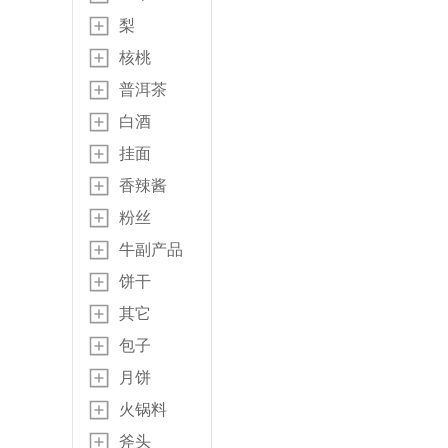
梨
核桃
普洱茶
白酒
挂面
香辣酱
粉丝
牛副产品
饼干
其它
包子
月饼
火锅料
斧头