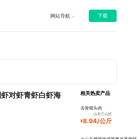
网站导航
下载
相关热卖产品
围虾对虾青虾白虾海
去骨猪头肉
山东兰山区
8.94/公斤
¥
火山石烤肠地道肠脆皮香肠纯