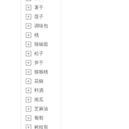
薯干
莲子
调味包
桃
辣椒面
松子
笋干
猕猴桃
花椒
料酒
南瓜
芝麻油
葡萄
树枝剪