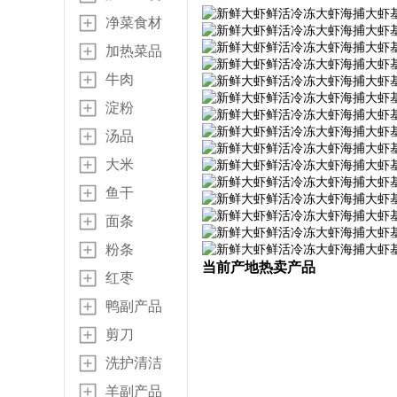
净菜食材
加热菜品
牛肉
淀粉
汤品
大米
鱼干
面条
粉条
当前产地热卖产品
红枣
鸭副产品
剪刀
洗护清洁
羊副产品