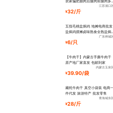
农家偏肥腊肉后腿肉前腿肉多
江苏浦口
规
32/斤
¥
五指毛桃盐焗鸡 地摊电商批发
盐焗鸡摆摊卤味熟食全熟盐焗
广东禅城
鸡
6/只
¥
【牛肉干】内蒙古手撕牛肉干
原产地厂家直发 包邮到家
内蒙古玉泉
39.90/袋
¥
藏牦牛肉干 真空小袋装 电商
件代发 旅游特产 批发零售
青海城东
28/斤
¥