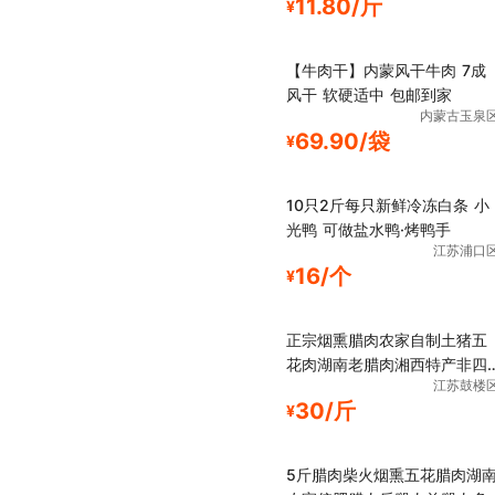
11.80/斤
¥
【牛肉干】内蒙风干牛肉 7成
风干 软硬适中 包邮到家
内蒙古玉泉
69.90/袋
¥
10只2斤每只新鲜冷冻白条 小
光鸭 可做盐水鸭·烤鸭手
江苏浦口
16/个
¥
正宗烟熏腊肉农家自制土猪五
花肉湖南老腊肉湘西特产非四
江苏鼓楼
川腊
30/斤
¥
5斤腊肉柴火烟熏五花腊肉湖