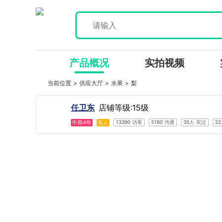
产品概况
实拍视频
当前位置 >
供应大厅
>
水果
>
梨
任卫东
店铺等级:15级
牛商4年
实人
13390
访客
5180
沟通
35人
买过
22