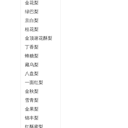
金花梨
绿巴梨
京白梨
桂花梨
金顶谢花酥梨
丁香梨
蜂糖梨
藏乌梨
八盘梨
一面红梨
金秋梨
雪青梨
金果梨
锦丰梨
红酥蜜梨