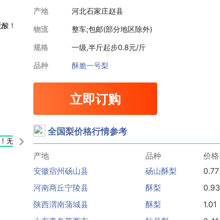
产地
河北石家庄赵县
物流
整车;包邮(部分地区除外)
规格
一级,半斤起步
0.8元/斤
品种
酥脆一号梨
立即订购
安徽宿州砀山县
皇冠梨
0.91
山东滨州阳信县
酥梨
1.21
全国梨价格行情参考
安徽宿州砀山县
酥梨
0.86
河北石家庄赵县
皇冠梨
1.03
产地
品种
价格
安徽宿州砀山县
砀山酥梨
0.77
河南商丘宁陵县
酥梨
0.93
陕西渭南蒲城县
酥梨
1.01
山东青岛莱西市
秋月梨
2.41