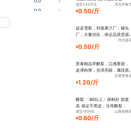
成交1.43万元
河北辛集
0.0
0.50/斤
¥
0.0
赵县雪梨，对接果汁厂，罐头
厂，大量供应，保证品质货源
河北赵
充足
0.50/斤
¥
景泰精品早酥梨，口感香甜，
皮溥肉厚，光泽亮丽，属优质
甘肃景泰
产品
1.20/斤
¥
酥梨 〔80以上〕保鲜好 甜度
高 保证不黑皮，冷库酥梨，
成交1839元
山西临猗
0.60/斤
¥