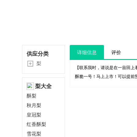
详细信息
评价
供应分类
梨
【联系我时，请说是在一亩田上
酥脆一号！马上上市！可以提前
梨大全
酥梨
秋月梨
皇冠梨
红香酥梨
雪花梨