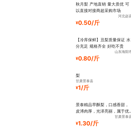
秋月梨 产地直销 量大质优 可
以直接对接商超采购市场
河北赵
0.50/斤
¥
【冷库保鲜】丑梨质量保证 水
分充足 规格齐全 好吃不贵
山东海阳
0.80/斤
¥
梨
甘肃景泰县
1/斤
¥
景泰精品早酥梨，口感香甜，
皮溥肉厚，光泽亮丽，属于优
甘肃景泰
质产
1.30/斤
¥