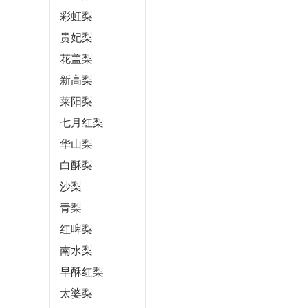
彩虹梨
贵妃梨
花盖梨
新高梨
莱阳梨
七月红梨
华山梨
白酥梨
沙梨
青梨
红啤梨
南水梨
早酥红梨
太婆梨