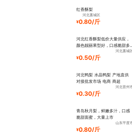
红香酥梨
河北藁城区
0.80/斤
¥
河北红香酥梨低价大量供应，
颜色靓丽果型好，口感脆甜多
河北藁城
汁
0.50/斤
¥
河北鸭梨 水晶鸭梨 产地直供
对接批发市场 电商 商超
河北晋州
0.30/斤
¥
青岛秋月梨，鲜嫩多汁，口感
脆甜面蜜，大量上市
山东平度
0.80/斤
¥