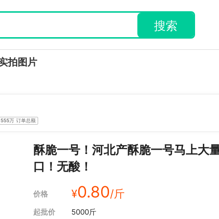
搜索
实拍图片
.555万
订单总额
酥脆一号！河北产酥脆一号马上大
口！无酸！
0.80
¥
/斤
价格
起批价
5000斤