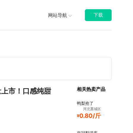
网站导航
下载
相关热卖产品
量上市！口感纯甜
鸭梨抢了
河北藁城区
0.80/斤
¥
皇冠梨清库