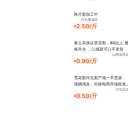
秋月梨加工中
河北藁城区
2.50/斤
¥
黄土高保证质贡梨，80以上 
格齐全 ，口感甜可口不变质
山西临猗
0.90/斤
¥
雪花梨河北梨产地一手货源，
现摘现发，对接电商市场批发
河北赵
商
0.50/斤
¥