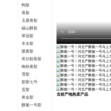
鸭梨
香梨
玉露香梨
砀山酥梨
翠冠梨
丰水梨
圆黄梨
库尔勒香梨
晚秋黄梨
雪梨
新梨七号
贡梨
当前产地热卖产品
黄金梨
酥脆一号梨