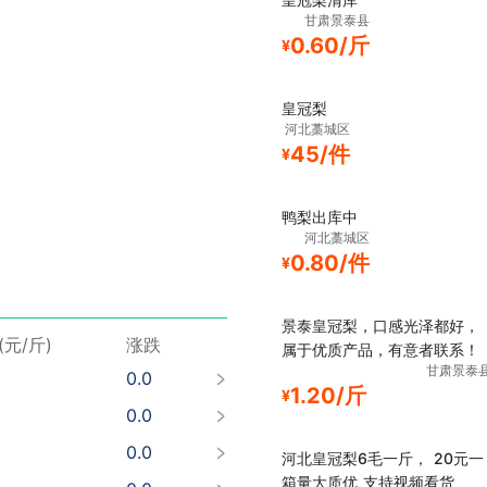
甘肃景泰县
0.60/斤
¥
皇冠梨
河北藁城区
45/件
¥
鸭梨出库中
0.0
河北藁城区
0.0
0.80/件
¥
0.0
景泰皇冠梨，口感光泽都好，
0.0
(元/斤)
涨跌
属于优质产品，有意者联系！
0.0
甘肃景泰
1.20/斤
¥
0.0
0.0
河北皇冠梨6毛一斤， 20元一
0.0
箱量大质优 支持视频看货