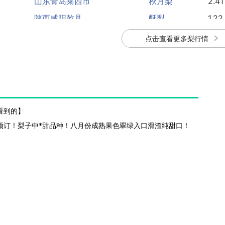
陕西咸阳乾县
酥梨
1.22
山东聊城冠县
丰水梨
1.50
点击查看更多梨行情
看到的】
预订！梨子中*甜品种！八月份成熟果色翠绿入口滑渣纯甜口！