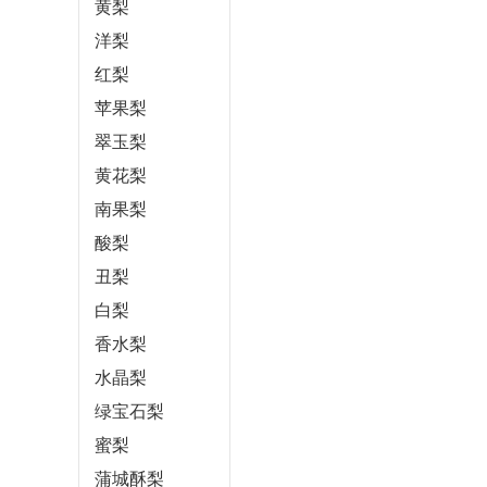
黄梨
洋梨
红梨
苹果梨
翠玉梨
黄花梨
南果梨
酸梨
丑梨
白梨
香水梨
水晶梨
绿宝石梨
蜜梨
蒲城酥梨