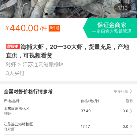
1/10
440.00
¥
/件
5件起
海捕大虾，20一30大虾，货量充足，产地
直供，可视频看货
>
对虾
江苏连云港赣榆区
3人买过
全国对虾价格行情参考
更多行情
产地/品种
价格(元/斤)
涨跌
山东滨州沾化区
37.49
0.0
对虾
江苏连云港赣榆区
17.47
0.0
白对虾