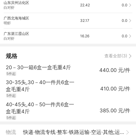
山东滨州沾化区
22.42
0.0
白对虾
广西北海海城区
32.17
0.0
明虾
广东湛江霞山区
16.26
0.0
白对虾
规格
查看全部(3)
20－30一箱6盒一盒毛重4斤
440.00 元/件
5件起
30-35头,30－40一件共6盒一
410.00 元/件
盒毛重4斤
5件起
40-45头,40－50一件共6盒一
385.00 元/件
盒毛重4斤
5件起
物流
快递·物流专线·整车·铁路运输·空运·其他;运费待商议