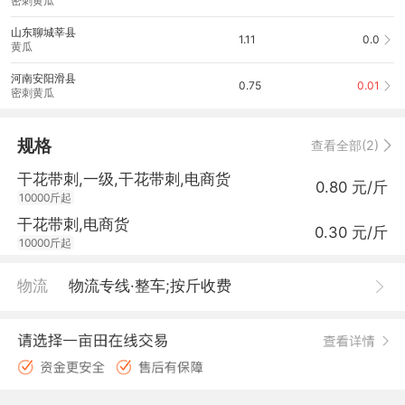
密刺黄瓜
山东聊城莘县
1.11
0.0
黄瓜
河南安阳滑县
0.75
0.01
密刺黄瓜
规格
查看全部(2)
干花带刺,一级,干花带刺,电商货
0.80 元/斤
10000斤起
干花带刺,电商货
0.30 元/斤
10000斤起
物流
物流专线·整车;按斤收费