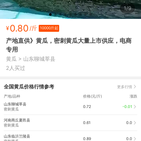
1/9
0.80
¥
/斤
10000斤起
产地直供》黄瓜，密刺黄瓜大量上市供应，电商
专用
>
黄瓜
山东聊城莘县
2人买过
全国黄瓜价格行情参考
更多行情
产地/品种
价格(元/斤)
涨跌
山东聊城莘县
0.72
-0.01
密刺黄瓜
河南商丘夏邑县
0.61
0.0
密刺黄瓜
山东临沂兰陵县
0.89
0.0