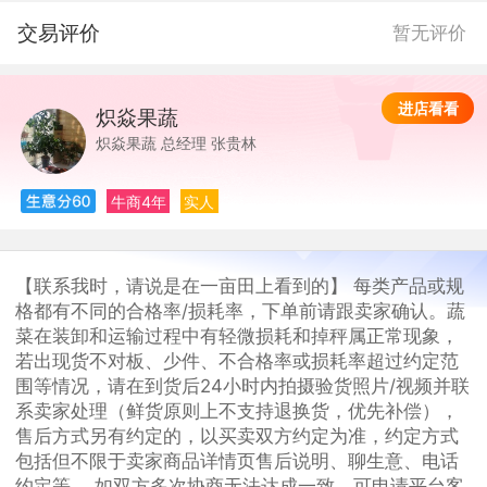
交易评价
暂无评价
进店看看
炽焱果蔬
炽
炽焱果蔬 总经理 张贵林
牛商4年
实人
【联系我时，请说是在一亩田上看到的】 每类产品或规
格都有不同的合格率/损耗率，下单前请跟卖家确认。蔬
菜在装卸和运输过程中有轻微损耗和掉秤属正常现象，
若出现货不对板、少件、不合格率或损耗率超过约定范
围等情况，请在到货后24小时内拍摄验货照片/视频并联
系卖家处理（鲜货原则上不支持退换货，优先补偿），
售后方式另有约定的，以买卖双方约定为准，约定方式
包括但不限于卖家商品详情页售后说明、聊生意、电话
约定等。 如双方多次协商无法达成一致，可申请平台客