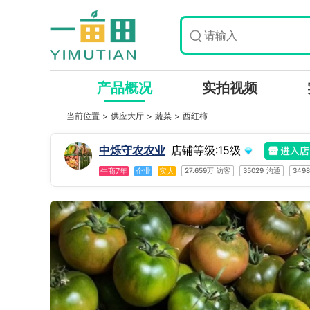
产品概况
实拍视频
当前位置 >
供应大厅
>
蔬菜
>
西红柿
中烁守农农业
店铺等级:15级
牛商7年
企业
实人
27.659万
访客
35029
沟通
349