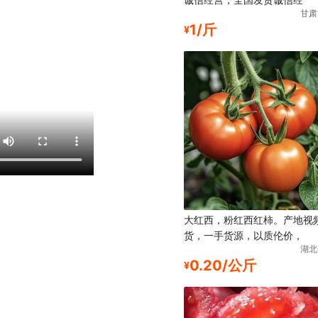
甘肃
1/斤
¥
大红西，粉红西红柿。产地视
货，一手货源，以质伦价，
湖北
0.20/公斤
¥