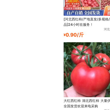
[河北西红柿/产地直发/多规格
品]24小时在服务！
河北
0.90/斤
¥
大红西红柿 湖北西红柿 大量
全国发货欢迎来电采购