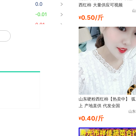
西红柿 大量供应可视频
-0.01
山
0.50/斤
¥
0.01
山东硬粉西红柿【热卖中】 弧
上 产地直供 代发全国
山东
0.40/斤
¥