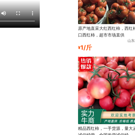
原产地直采大红西红柿，西红
口西红柿，超市市场直供
山东
1/斤
¥
精品西红柿，一手货源，量大
诚信经营，全国发货诚信经