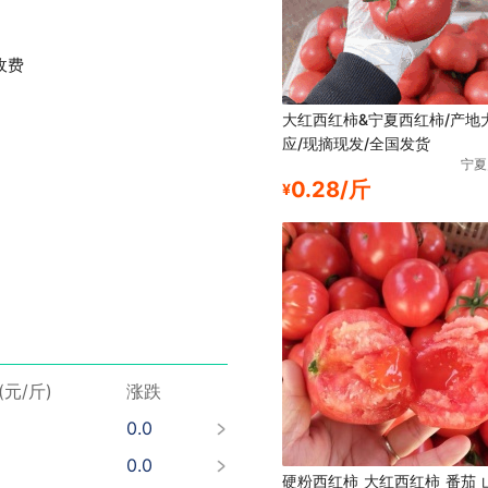
收费
大红西红柿&宁夏西红柿/产地
应/现摘现发/全国发货
宁夏
0.28/斤
¥
-0.01
0.0
0.0
-0.01
0.0
(元/斤)
涨跌
0.0
0.0
0.0
硬粉西红柿 大红西红柿 番茄 