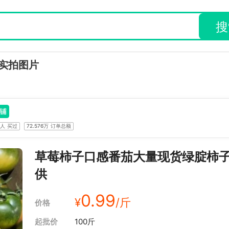
搜
实拍图片
8人
买过
72.576万
订单总额
草莓柿子口感番茄大量现货绿腚柿
供
0.99
¥
/斤
价格
起批价
100斤