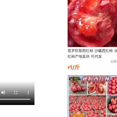
普罗旺斯西红柿 沙瓤西红柿 
红柿产地直供 可代发
山东
1/斤
¥