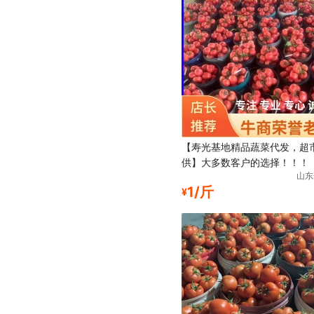
【寿光基地精品蔬菜代发，超
供】大多数客户的选择！！！
山东
1/斤
¥