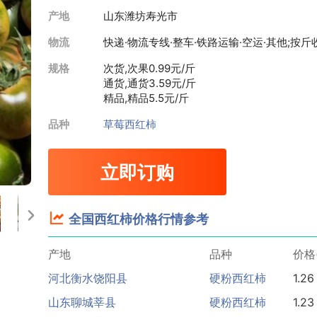
产地
山东潍坊寿光市
物流
快递·物流专线·整车·铁路运输·空运·其他;按斤
规格
次货,次果
0.99元/斤
通货,通货
3.59元/斤
精品,精品
5.5元/斤
品种
草莓西红柿
山东临沂费县
硬粉西红柿
1.21
江苏连云港东海县
硬粉西红柿
1.40
立即订购
山东聊城东昌府区
硬粉西红柿
1.12
安徽宿州泗县
普罗旺斯西红柿
2.16
全国西红柿价格行情参考
山东菏泽定陶区
硬粉西红柿
1.32
产地
品种
价格
河北衡水饶阳县
硬粉西红柿
1.26
山东聊城莘县
硬粉西红柿
1.23
山东烟台海阳市
普罗旺斯西红柿
2.24