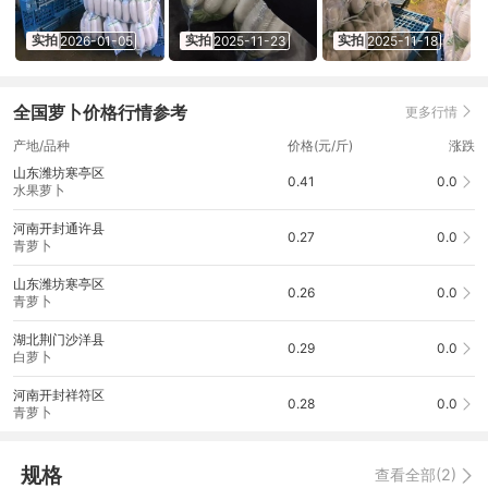
实拍
实拍
实拍
2026-01-05
2025-11-23
2025-11-18
全国萝卜价格行情参考
更多行情
产地/品种
价格(元/斤)
涨跌
山东潍坊寒亭区
0.41
0.0
水果萝卜
河南开封通许县
0.27
0.0
青萝卜
山东潍坊寒亭区
0.26
0.0
青萝卜
湖北荆门沙洋县
0.29
0.0
白萝卜
河南开封祥符区
0.28
0.0
青萝卜
规格
查看全部(2)