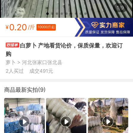
1/9
0.20
¥
/斤
10000斤起
白萝卜 产地看货论价，保质保量，欢迎订
购
>
萝卜
河北张家口张北县
2人买过
成交491元
商品最新实拍(9)