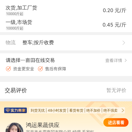
次货,加工厂货
0.20 元/斤
10000斤起
一级,市场货
0.45 元/斤
10000斤起
物流
整车;按斤收费
交易评价
暂无评价
到货无忧 | 48小时发货 | 看货有货 | 绝不加价 | 绝不强卖 | 支持拿
进店看看
鸿运果蔬供应
鸿
宜昌市名霆商贸有限公司 经理 毛家红