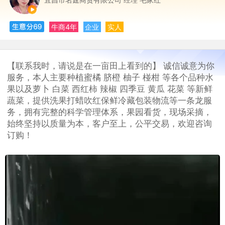
牛商4年
企业
实人
【联系我时，请说是在一亩田上看到的】 诚信诚意为你
服务，本人主要种植蜜橘 脐橙 柚子 椪柑 等各个品种水
果以及萝卜 白菜 西红柿 辣椒 四季豆 黄瓜 花菜 等新鲜
蔬菜，提供洗果打蜡吹红保鲜冷藏包装物流等一条龙服
务，拥有完整的科学管理体系，果园看货，现场采摘，
始终坚持以质量为本，客户至上，公平交易，欢迎咨询
订购！