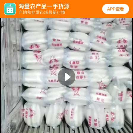
实拍
规格
口碑
图文
同类
萝卜