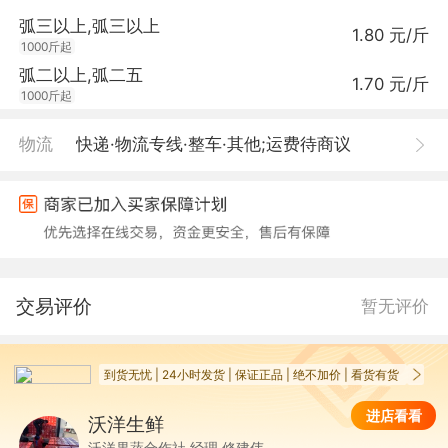
弧三以上,弧三以上
1.80 元/斤
1000斤起
弧二以上,弧二五
1.70 元/斤
1000斤起
物流
快递·物流专线·整车·其他;运费待商议
交易评价
暂无评价
到货无忧 | 24小时发货 | 保证正品 | 绝不加价 | 看货有货 | 绝不强
进店看看
沃洋生鲜
沃
沃洋果蔬合作社 经理 修建伟