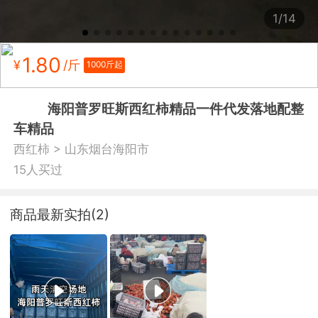
1/14
1.80
¥
/斤
1000斤起
海阳普罗旺斯西红柿精品一件代发落地配整
车精品
>
西红柿
山东烟台海阳市
15人买过
商品最新实拍(2)