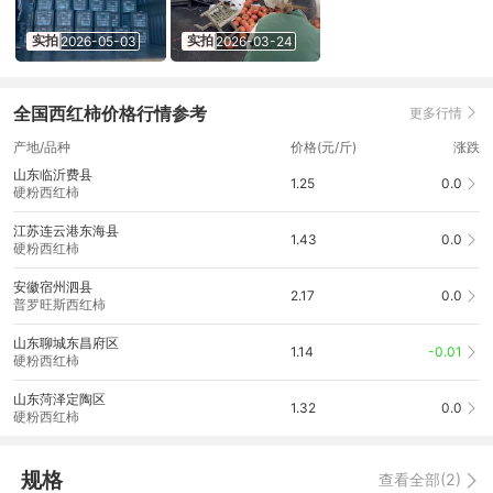
实拍
实拍
2026-05-03
2026-03-24
全国西红柿价格行情参考
更多行情
产地/品种
价格(元/斤)
涨跌
山东临沂费县
1.25
0.0
硬粉西红柿
江苏连云港东海县
1.43
0.0
硬粉西红柿
安徽宿州泗县
2.17
0.0
普罗旺斯西红柿
山东聊城东昌府区
1.14
-0.01
硬粉西红柿
山东菏泽定陶区
1.32
0.0
硬粉西红柿
规格
查看全部(2)