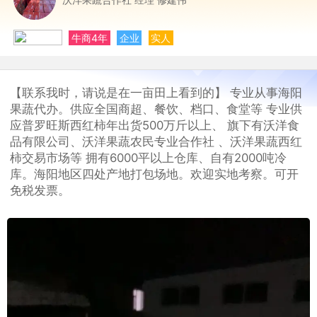
牛商4年
企业
实人
【联系我时，请说是在一亩田上看到的】 专业从事海阳
果蔬代办。供应全国商超、餐饮、档口、食堂等 专业供
应普罗旺斯西红柿年出货500万斤以上、 旗下有沃洋食
品有限公司、沃洋果蔬农民专业合作社 、沃洋果蔬西红
柿交易市场等 拥有6000平以上仓库、自有2000吨冷
库。海阳地区四处产地打包场地。欢迎实地考察。可开
免税发票。