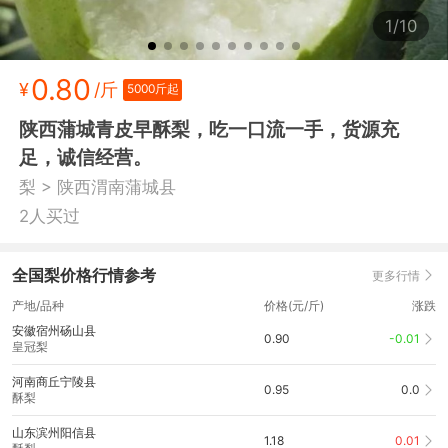
1/10
0.80
¥
/斤
5000斤起
陕西蒲城青皮早酥梨，吃一口流一手，货源充
足，诚信经营。
>
梨
陕西渭南蒲城县
2人买过
全国梨价格行情参考
更多行情
产地/品种
价格(元/斤)
涨跌
安徽宿州砀山县
0.90
-0.01
皇冠梨
河南商丘宁陵县
0.95
0.0
酥梨
山东滨州阳信县
1.18
0.01