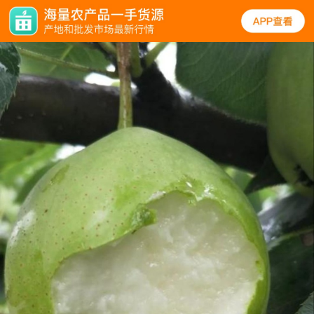
规格
口碑
图文
同类
梨