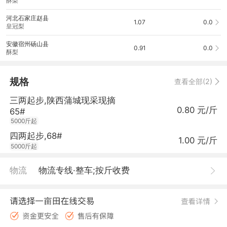
酥梨
河北石家庄赵县
1.07
0.0
皇冠梨
安徽宿州砀山县
0.91
0.0
酥梨
规格
查看全部(2)
三两起步,陕西蒲城现采现摘
0.80 元/斤
65#
5000斤起
四两起步,68#
1.00 元/斤
5000斤起
物流
物流专线·整车;按斤收费