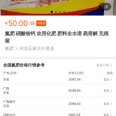
1/4
50.00
¥
/袋
5袋起
氮肥 硝酸铵钙 农用化肥 肥料全水溶 易溶解 无残
留
>
氮肥
河北石家庄行唐县
全国氮肥价格行情参考
更多行情
产地/品种
价格(元/吨)
涨跌
尿素
2092.34
0.0
广西
2068.40
0.0
尿素
广西南宁
2068.40
0.0
尿素
硝酸铵钙
1650.09
0.0