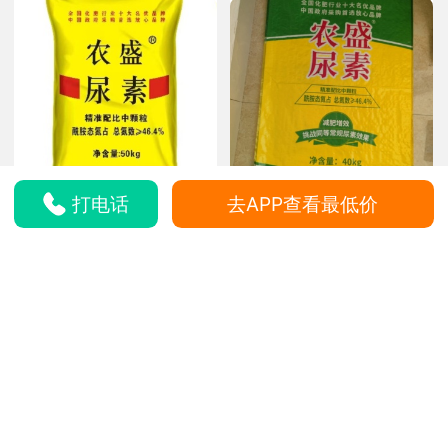
打电话
去APP查看最低价
厂家直销农盛尿素氮肥
农盛尿素品牌氮肥厂家直
50公斤
发的 量大优惠 可视频看
通货
货
1580
72
¥
/吨
¥
/公斤