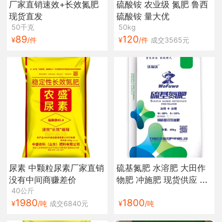
厂家直销速效+长效氮肥
硫酸铵 农业级 氮肥 鲁西
现货直发
硫酸铵 量大优
50千克
50kg
89
120
¥
/件
¥
/件
成交3565元
尿素 中颗粒尿素厂家直销
硫基氮肥 水溶肥 大田作
没有中间商赚差价
物肥 冲施肥 现货供应 厂
40公斤
家直销
1980
1800
¥
/吨
成交6840元
¥
/吨