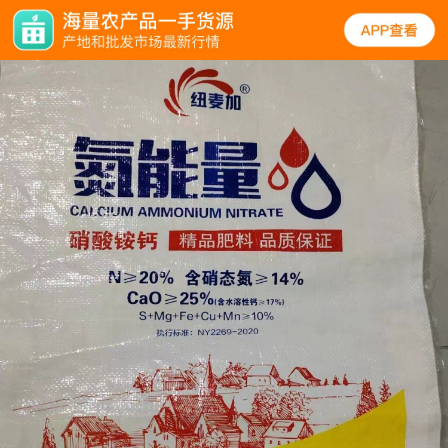
规格
口碑
图文
同类
氮肥