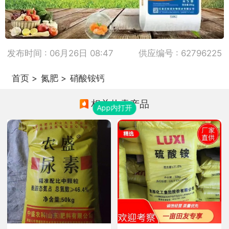
发布时间 : 06月26日 08:47
供应编号 : 62796225
首页
>
氮肥
>
硝酸铵钙
相关热卖产品
App内打开