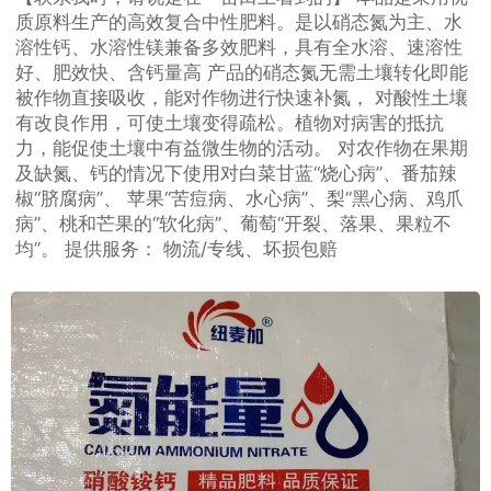
质原料生产的高效复合中性肥料。是以硝态氮为主、水
溶性钙、水溶性镁兼备多效肥料，具有全水溶、速溶性
好、肥效快、含钙量高 产品的硝态氮无需土壤转化即能
被作物直接吸收，能对作物进行快速补氮， 对酸性土壤
有改良作用，可使土壤变得疏松。植物对病害的抵抗
力，能促使土壤中有益微生物的活动。 对农作物在果期
及缺氮、钙的情况下使用对白菜甘蓝“烧心病”、番茄辣
椒“脐腐病”、 苹果“苦痘病、水心病”、梨“黑心病、鸡爪
病”、桃和芒果的“软化病”、葡萄“开裂、落果、果粒不
均”。 提供服务： 物流/专线、坏损包赔