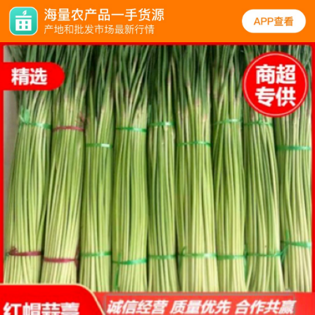
规格
口碑
图文
同类
蒜薹