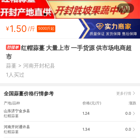
1/11
1.50
¥
/斤
5000斤起
红帽蒜薹 大量上市 一手货源 供市场电商超
市
>
蒜薹
河南开封杞县
1人买过
全国蒜薹价格行情参考
更多行情
产地/品种
价格(元/斤)
涨跌
山东济宁金乡县
1.24
0.0
红帽蒜薹
河南开封通许县
1.34
0.0
红帽蒜薹