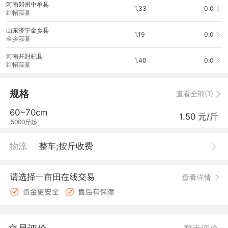
河南郑州中牟县
1.33
0.0
红帽蒜薹
山东济宁金乡县
1.19
0.0
金乡蒜薹
河南开封杞县
1.40
0.0
红帽蒜薹
规格
查看全部(1)
60~70cm
1.50 元/斤
5000斤起
物流
整车;按斤收费