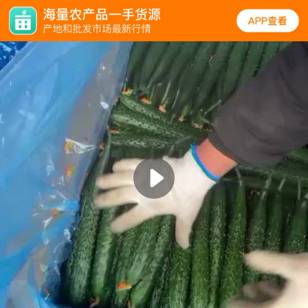
实拍
规格
口碑
图文
同类
黄瓜