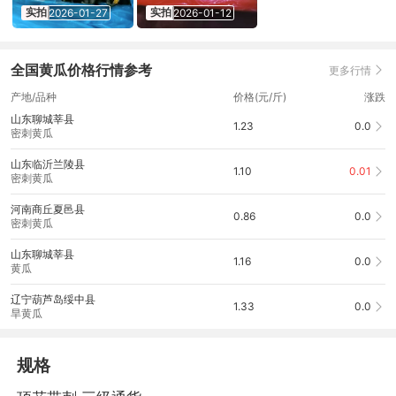
实拍
实拍
2026-01-27
2026-01-12
全国黄瓜价格行情参考
更多行情
产地/品种
价格(元/斤)
涨跌
山东聊城莘县
1.23
0.0
密刺黄瓜
山东临沂兰陵县
1.10
0.01
密刺黄瓜
河南商丘夏邑县
0.86
0.0
密刺黄瓜
山东聊城莘县
1.16
0.0
黄瓜
辽宁葫芦岛绥中县
1.33
0.0
旱黄瓜
规格