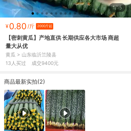
1/15
0.80
¥
/斤
2000斤起
【密刺黄瓜】产地直供 长期供应各大市场 商超
量大从优
>
黄瓜
山东临沂兰陵县
13人买过
成交9400元
商品最新实拍(2)