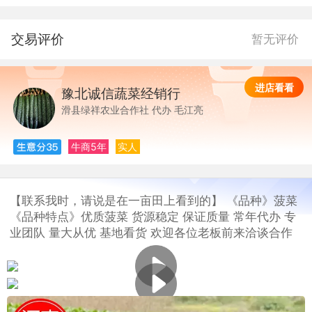
交易评价
暂无评价
进店看看
豫北诚信蔬菜经销行
豫
滑县绿祥农业合作社 代办 毛江亮
牛商5年
实人
【联系我时，请说是在一亩田上看到的】 《品种》菠菜
《品种特点》优质菠菜 货源稳定 保证质量 常年代办 专
业团队 量大从优 基地看货 欢迎各位老板前来洽谈合作