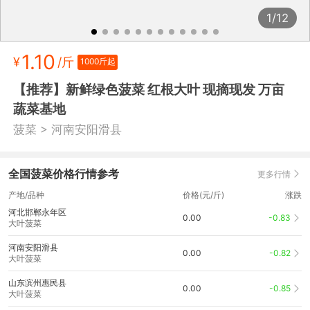
1/12
1.10
¥
/斤
1000斤起
【推荐】新鲜绿色菠菜 红根大叶 现摘现发 万亩
蔬菜基地
>
菠菜
河南安阳滑县
全国菠菜价格行情参考
更多行情
产地/品种
价格(元/斤)
涨跌
河北邯郸永年区
0.00
-0.83
大叶菠菜
河南安阳滑县
0.00
-0.82
大叶菠菜
山东滨州惠民县
0.00
-0.85
大叶菠菜