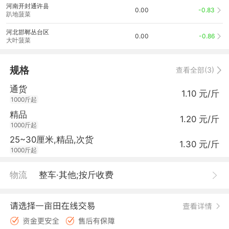
河南开封通许县
0.00
-0.83
趴地菠菜
河北邯郸丛台区
0.00
-0.86
大叶菠菜
规格
查看全部(3)
通货
1.10 元/斤
1000斤起
精品
1.20 元/斤
1000斤起
25~30厘米,精品,次货
1.30 元/斤
1000斤起
物流
整车·其他;按斤收费