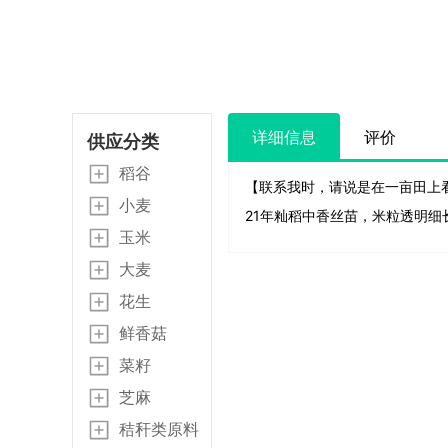
详细信息
评价
供应分类
稻谷
【联系我时，请说是在一亩田上
小麦
21年籼稻中香丝苗，米粒透明
玉米
大麦
花生
鲜香菇
菜籽
芝麻
秸秆类原料