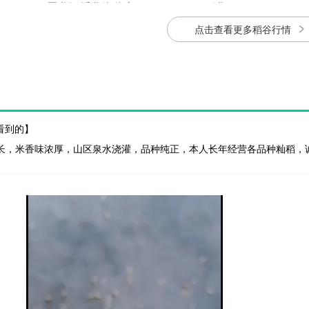
安徽六安霍邱县
稻谷
1.57
点击查看更多稻谷行情
江西宜春樟树市
香稻
1.59
看到的】
细长，米香味浓厚，山区泉水浇灌，品种纯正，本人长年经营各品种籼稻，