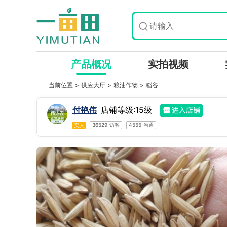
产品概况
实拍视频
当前位置 >
供应大厅
>
粮油作物
>
稻谷
付艳伟
店铺等级:15级
实人
36529
访客
4555
沟通