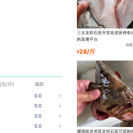
三去龙胆石斑开背老虎斑烤鱼
购直播平台
福建
28/斤
¥
0.0
0.0
0.0
(元/斤)
涨跌
0.0
0.0
0.0
0.0
0.0
珊瑚斑老虎斑龙胆石斑可团购