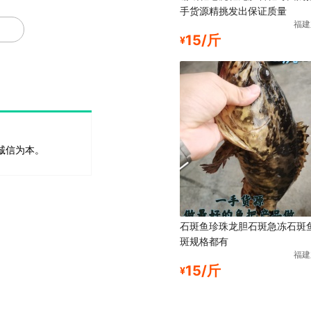
手货源精挑发出保证质量
0.0
福建
15/斤
0.0
¥
诚信为本。
石斑鱼珍珠龙胆石斑急冻石斑
斑规格都有
福建
15/斤
¥