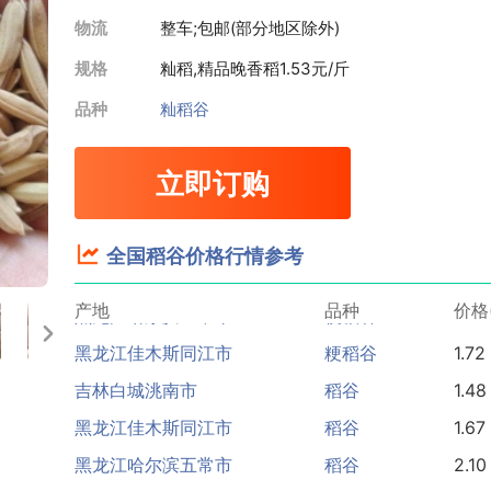
物流
整车;包邮(部分地区除外)
规格
籼稻,精品晚香稻
1.53元/斤
品种
籼稻谷
立即订购
黑龙江哈尔滨五常市
稻花香稻谷
2.90
全国稻谷价格行情参考
湖北襄阳襄州区
籼稻谷
1.32
黑龙江哈尔滨五常市
粳稻谷
2.56
产地
品种
价格
黑龙江佳木斯同江市
粳稻谷
1.72
吉林白城洮南市
稻谷
1.48
黑龙江佳木斯同江市
稻谷
1.67
黑龙江哈尔滨五常市
稻谷
2.10
黑龙江绥化海伦市
稻谷
1.86