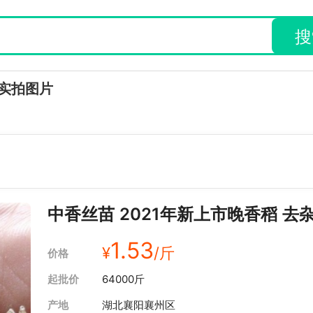
搜
实拍图片
中香丝苗 2021年新上市晚香稻 去
1.53
¥
/斤
价格
起批价
64000斤
产地
湖北襄阳襄州区