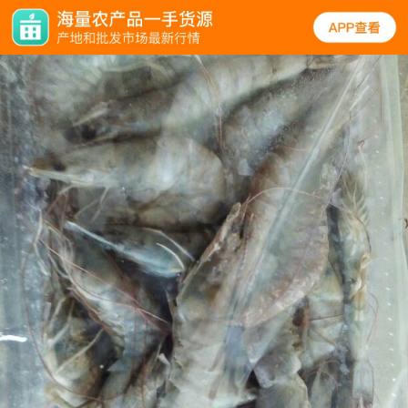
规格
口碑
图文
同类
对虾