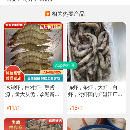
相关热卖产品
App内打开
冰鲜虾，白对虾一手货
冻虾，条虾，大虾，白
源，量大从优，欢迎新老
虾，对虾国内虾湛江厂家
客户前来合作
批发
11
15
¥
/斤
¥
/斤