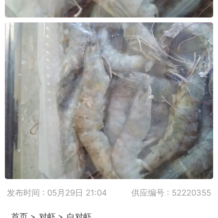
发布时间 : 05月29日 21:04
供应编号 : 52220355
首页
>
对虾
>
白对虾