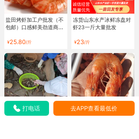
盐田烤虾加工户批发（不
冻货山东水产冰鲜冻盘对
包邮）口感鲜美劲道商超
虾23一斤大量批发
赶大集热销货
25.80
23
¥
/斤
¥
/斤
打电话
去APP查看最低价
20~25
白对虾 大 南美白虾产地
直发 鲜美即食年货热销好
货