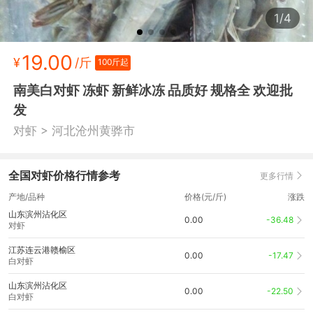
1/4
19.00
¥
/斤
100斤起
南美白对虾 冻虾 新鲜冰冻 品质好 规格全 欢迎批
发
>
对虾
河北沧州黄骅市
全国对虾价格行情参考
更多行情
产地/品种
价格(元/斤)
涨跌
山东滨州沾化区
0.00
-36.48
对虾
江苏连云港赣榆区
0.00
-17.47
白对虾
山东滨州沾化区
0.00
-22.50
白对虾