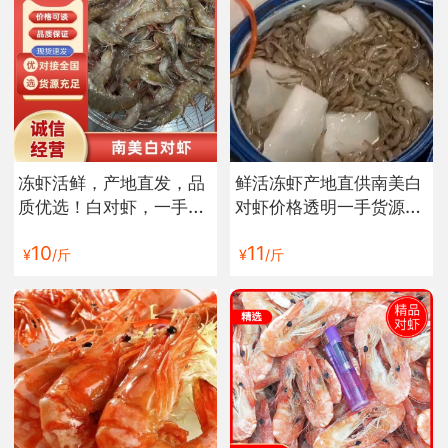
冻虾活鲜，产地直发，品
鲜活冻虾产地直供南美白
质优选！白对虾，一手货
对虾价格透明一手货源品
源，欢迎合作
质优选
10
11
¥
/斤
¥
/斤