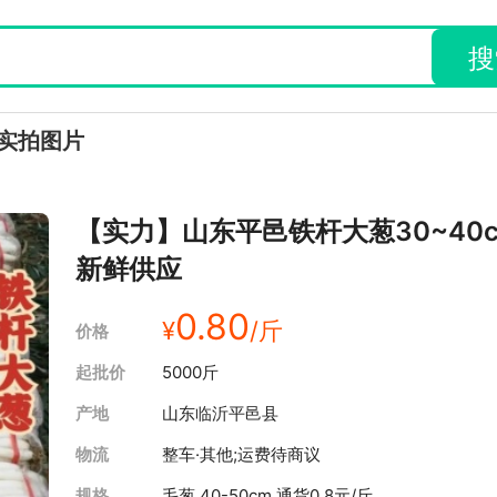
搜
实拍图片
【实力】山东平邑铁杆大葱30~40
新鲜供应
0.80
¥
/斤
价格
起批价
5000斤
产地
山东临沂平邑县
物流
整车·其他;运费待商议
规格
毛葱,40-50cm,通货
0.8元/斤