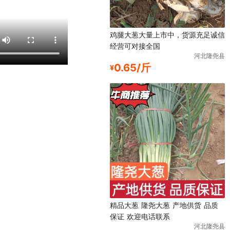
鸡腿大葱大量上市中，货源充足诚信
经营可对接全国
河北隆尧县
0.65/斤
¥
精品大葱 隆尧大葱 产地供货 品质
保证 欢迎电话联系
河北隆尧县