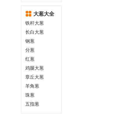
大葱大全
铁杆大葱
长白大葱
钢葱
分葱
红葱
鸡腿大葱
章丘大葱
羊角葱
珠葱
五指葱