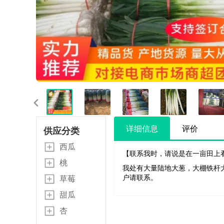
详细信息
评价
供应分类
西瓜
【联系我时，请说是在一亩田上
桃
我处有大量陆地大葱，大棚铁杆
户请联系。
草莓
甜瓜
杏