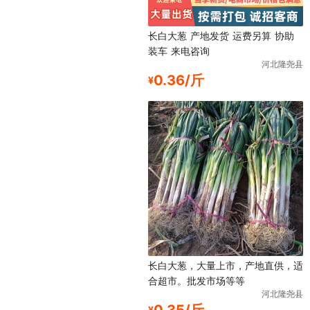
长白大葱 产地发货 运费另算 协助
装车 来电咨询
河北隆尧县
0.36/斤
¥
长白大葱，大量上市，产地直供，适
合超市。批发市场等等
河北隆尧县
¥