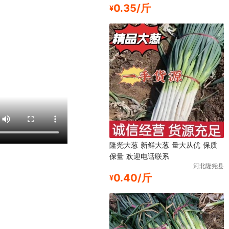
0.35/斤
¥
隆尧大葱 新鲜大葱 量大从优 保质
保量 欢迎电话联系
河北隆尧县
0.40/斤
¥