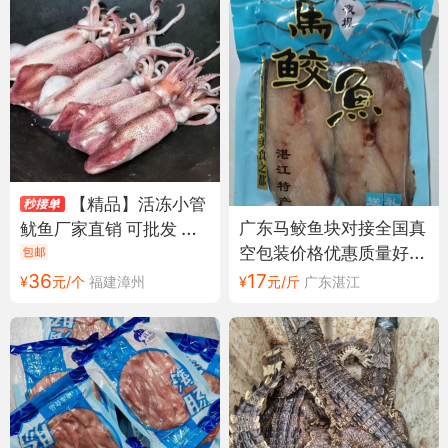
【精品】活冻小管
广东马鲛鱼块对接全国真
鱿鱼厂家直销 可批发 零
空包装价格优惠质量好走
售 供应全国
货快量大从优
36
17
¥
元/个
福建漳州
¥
元/斤
广东湛江