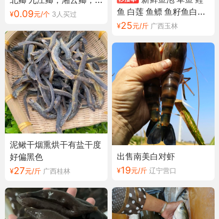
鱼 白莲 鱼鳔 鱼籽鱼白长
全国发货
0.09
¥
元/个
3人买过
期稳定供货
25
¥
元/斤
广西玉林
泥鳅干烟熏烘干有盐干度
出售南美白对虾
好偏黑色
19
27
¥
元/斤
辽宁营口
¥
元/斤
广西桂林