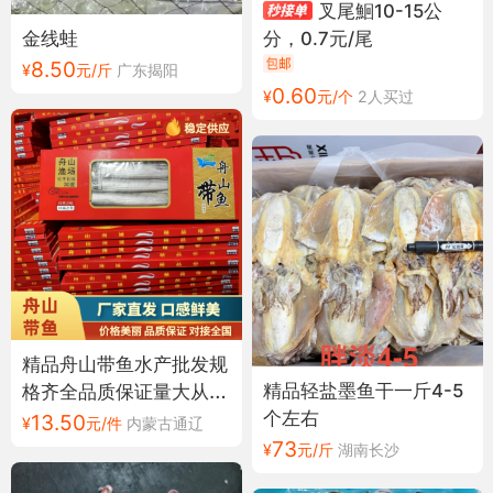
叉尾鮰10-15公
金线蛙
分，0.7元/尾
8.50
¥
元/斤
广东揭阳
0.60
¥
元/个
2人买过
精品舟山带鱼水产批发规
精品轻盐墨鱼干一斤4-5
格齐全品质保证量大从优
个左右
欢迎来电订购
13.50
¥
元/件
内蒙古通辽
73
¥
元/斤
湖南长沙