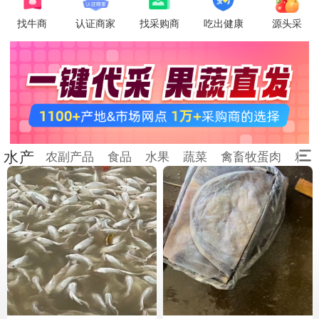
找牛商
认证商家
找采购商
吃出健康
源头采
水产
农副产品
食品
水果
蔬菜
禽畜牧蛋肉
粮油