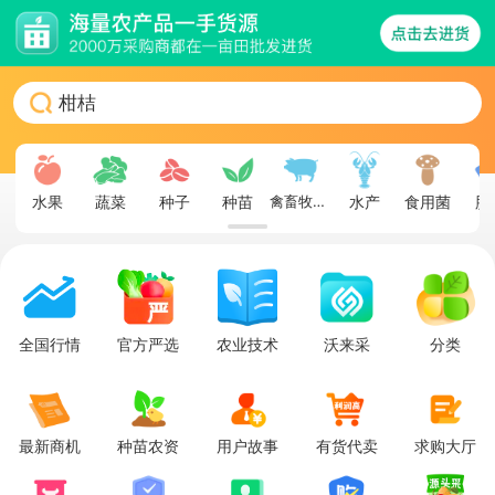
柑桔
苹果
柑桔
水果
蔬菜
种子
种苗
禽畜牧蛋肉
水产
食用菌
肥
全国行情
官方严选
农业技术
沃来采
分类
最新商机
种苗农资
用户故事
有货代卖
求购大厅