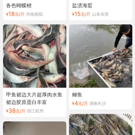
各色蝴蝶鲤
盐渍海蜇
18
15
¥
元/斤
河南南阳
¥
元/斤
山东东营
甲鱼裙边大片超厚肉水鱼
鲫鱼
裙边胶原蛋白丰富
4
¥
元/斤
湖南长沙
38
¥
元/斤
浙江杭州