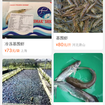
基围虾
冷冻基围虾
80
¥
元/斤
河北唐山
73
¥
元/袋
上海