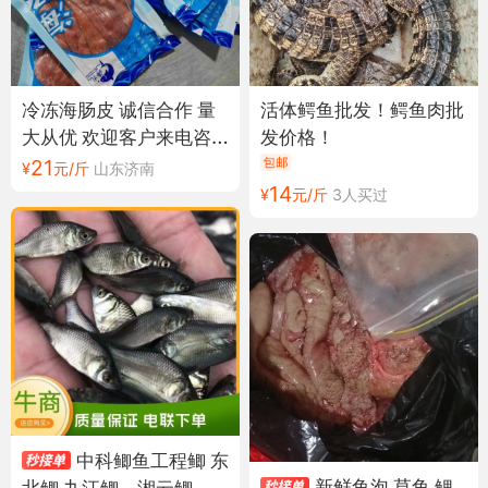
冷冻海肠皮 诚信合作 量
活体鳄鱼批发！鳄鱼肉批
大从优 欢迎客户来电咨
发价格！
询合作
21
¥
元/斤
山东济南
14
¥
元/斤
3人买过
中科鲫鱼工程鲫 东
新鲜鱼泡 草鱼 鲤
北鲫 九江鲫，湘云鲫，